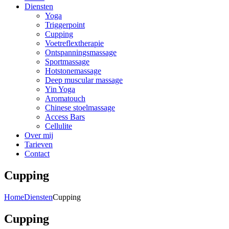
Diensten
Yoga
Triggerpoint
Cupping
Voetreflextherapie
Ontspanningsmassage
Sportmassage
Hotstonemassage
Deep muscular massage
Yin Yoga
Aromatouch
Chinese stoelmassage
Access Bars
Cellulite
Over mij
Tarieven
Contact
Cupping
Home
Diensten
Cupping
Cupping