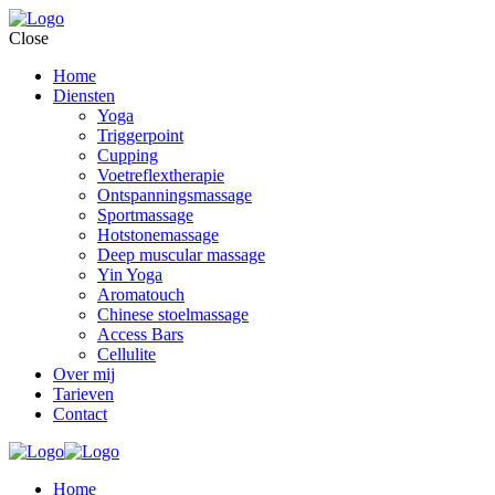
Close
Home
Diensten
Yoga
Triggerpoint
Cupping
Voetreflextherapie
Ontspanningsmassage
Sportmassage
Hotstonemassage
Deep muscular massage
Yin Yoga
Aromatouch
Chinese stoelmassage
Access Bars
Cellulite
Over mij
Tarieven
Contact
Home