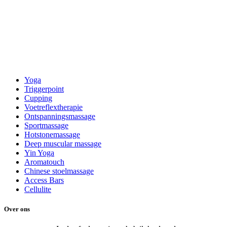
Yoga
Triggerpoint
Cupping
Voetreflextherapie
Ontspanningsmassage
Sportmassage
Hotstonemassage
Deep muscular massage
Yin Yoga
Aromatouch
Chinese stoelmassage
Access Bars
Cellulite
Over ons